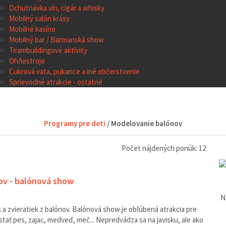
Ochutnávka vín, cigár a whisky
Mobilný salón krásy
Mobilné kasíno
Mobilný bar / Barmanská show
Teambuildingové aktivity
Ohňostroje
Cukrová vata, pukance a iné občerstvenie
Sprievodné atrakcie - ostatné
Programy pre deti
/ Modelovanie balónov
Počet nájdených ponúk: 12
ov - balónová show
N
a zvieratiek z balónov. Balónová show je obľúbená atrakcia pre
 stať pes, zajac, medveď, meč... Nepredvádza sa na javisku, ale ako