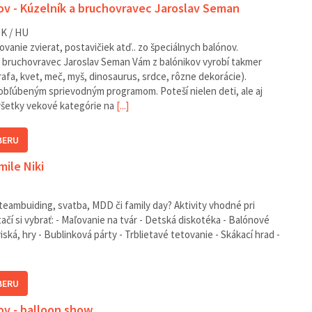
v - Kúzelník a bruchovravec Jaroslav Seman
K / HU
anie zvierat, postavičiek atď.. zo špeciálnych balónov.
a bruchovravec Jaroslav Seman Vám z balónikov vyrobí takmer
rafa, kvet, meč, myš, dinosaurus, srdce, rôzne dekorácie).
obľúbeným sprievodným programom. Poteší nielen deti, ale aj
všetky vekové kategórie na
[...]
BERU
ile Niki
teambuiding, svatba, MDD či family day? Aktivity vhodné pri
tačí si vybrať: - Maľovanie na tvár - Detská diskotéka - Balónové
ská, hry - Bublinková párty - Trblietavé tetovanie - Skákací hrad -
BERU
v - balloon show