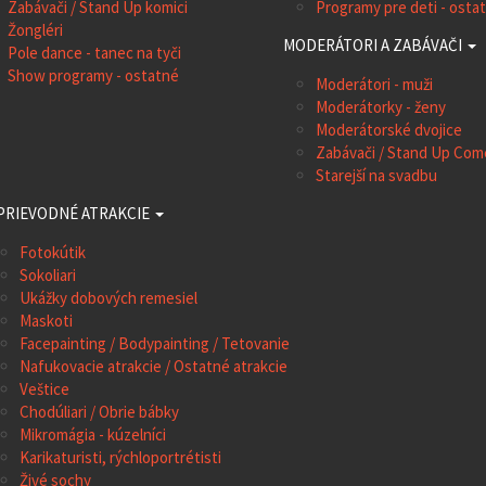
Zabávači / Stand Up komici
Programy pre deti - osta
Žongléri
MODERÁTORI A ZABÁVAČI
Pole dance - tanec na tyči
Show programy - ostatné
Moderátori - muži
Moderátorky - ženy
Moderátorské dvojice
Zabávači / Stand Up Co
Starejší na svadbu
PRIEVODNÉ ATRAKCIE
Fotokútik
Sokoliari
Ukážky dobových remesiel
Maskoti
Facepainting / Bodypainting / Tetovanie
Nafukovacie atrakcie / Ostatné atrakcie
Veštice
Chodúliari / Obrie bábky
Mikromágia - kúzelníci
Karikaturisti, rýchloportrétisti
Živé sochy