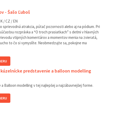
v - Šašo Ľuboš
K / CZ / EN
 sprievodná atrakcia, pútač pozornosti alebo aj na pódium. Pri
súčasťou rozprávka a “O troch prasiatkach” s deťmi v hlavných
prievodu vtipných komentárov a momentov menia na zvieratá,
ucho to čo si vymyslíte. Neobmedzujte sa, pokojne ma
BERU
- kúzelnícke predstavenie a balloon modelling
a Balloon modelling v tej najlepšej a najzábavnejšej forme.
BERU