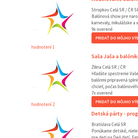
Stropkov
Celá SR / ČR
S
Balónová show pre narode
karnevaly, mikulášske a v
9
x overené
PRIDAŤ DO MÔJHO VÝ
hodnotení 1
Saša Jaša a balóni
Žilina
Celá SR / ČR
Hľadáte spestrenie Vašej
balónmi pripravená splniť
chcieť, počas balónovéh
7
x overené
PRIDAŤ DO MÔJHO VÝ
hodnotení 2
Detská párty - pro
Bratislava
Celá SR
Ponúkame detské, niele
pre deti na Deň detí, Fa