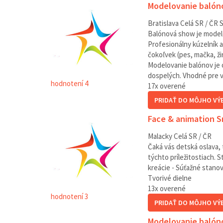
Modelovanie balóno
Bratislava
Celá SR / ČR
S
Balónová show je modelov
Profesionálny kúzelník 
čokoľvek (pes, mačka, ži
Modelovanie balónov je 
dospelých. Vhodné pre 
hodnotení 4
17
x overené
PRIDAŤ DO MÔJHO VÝ
Face & animation Sm
Malacky
Celá SR / ČR
Čaká vás detská oslava, 
týchto príležitostiach. S
kreácie - Súťažné stanovi
Tvorivé dielne
13
x overené
hodnotení 3
PRIDAŤ DO MÔJHO VÝ
Modelovanie balóno