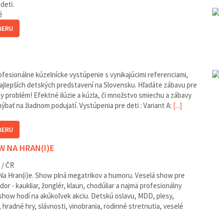
deti.
é
BERU
ofesionálne kúzelnícke vystúpenie s vynikajúcimi referenciami,
ajlepších detských predstavení na Slovensku. Hľadáte zábavu pre
ny problém! Efektné ilúzie a kúzla, či množstvo smiechu a zábavy
hýbať na žiadnom podujatí. Vystúpenia pre deti : Variant A:
[...]
BERU
OW NA HRAN(I)E
 / ČR
 Hran(i)e. Show plná megatrikov a humoru. Veselá show pre
dor - kaukliar, žonglér, klaun, chodúliar a najmä profesionálny
show hodí na akúkoľvek akciu. Detskú oslavu, MDD, plesy,
 hradné hry, slávnosti, vinobrania, rodinné stretnutia, veselé