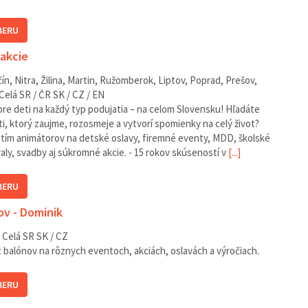
BERU
 akcie
ín, Nitra, Žilina, Martin, Ružomberok, Liptov, Poprad, Prešov,
Celá SR / ČR
SK / CZ / EN
pre deti na každý typ podujatia – na celom Slovensku! Hľadáte
, ktorý zaujme, rozosmeje a vytvorí spomienky na celý život?
ím animátorov na detské oslavy, firemné eventy, MDD, školské
valy, svadby aj súkromné akcie. - 15 rokov skúseností v
[...]
BERU
v - Dominik
Celá SR
SK / CZ
 balónov na rôznych eventoch, akciách, oslavách a výročiach.
BERU