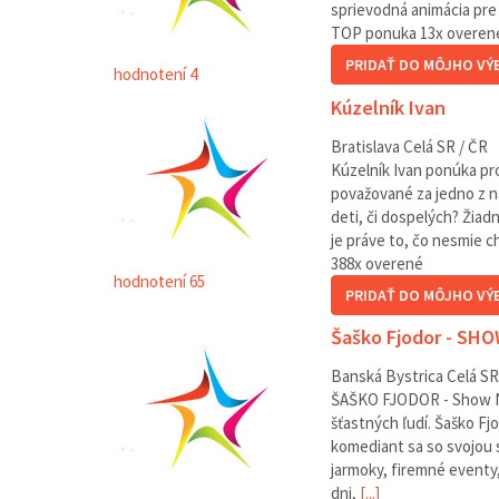
sprievodná animácia pre 
TOP ponuka
13
x overen
PRIDAŤ DO MÔJHO VÝ
hodnotení 4
Kúzelník Ivan
Bratislava
Celá SR / ČR
Kúzelník Ivan ponúka pr
považované za jedno z n
deti, či dospelých? Žiad
je práve to, čo nesmie c
388
x overené
hodnotení 65
PRIDAŤ DO MÔJHO VÝ
Šaško Fjodor - SH
Banská Bystrica
Celá SR
ŠAŠKO FJODOR - Show Na
šťastných ľudí. Šaško Fjo
komediant sa so svojou 
jarmoky, firemné eventy,
dni,
[...]