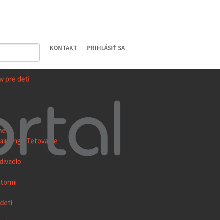
KONTAKT
PRIHLÁSIŤ SA
w pre deti
ne
ainting / Tetovanie
divadlo
átormi
deti