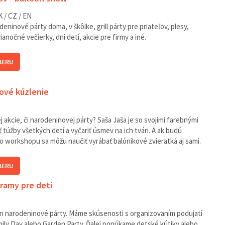
K / CZ / EN
ninové párty doma, v škôlke, grill párty pre priateľov, plesy,
ianočné večierky, dni detí, akcie pre firmy a iné.
BERU
kové kúzlenie
 akcie, či narodeninovej párty? Saša Jaša je so svojimi farebnými
 túžby všetkých detí a vyčariť úsmev na ich tvári. A ak budú
o workshopu sa môžu naučiť vyrábať balónikové zvieratká aj sami.
BERU
gramy pre deti
n narodeninové párty. Máme skúsenosti s organizovaním podujatí
mily Day alebo Garden Party. Ďalej ponúkame detské kútiky alebo