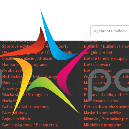
OW PROGRAMY
PROGRAMY PRE DETI
Kúzelníci a iluzionisti
Kúzelníci pre deti
Ohňová show / Fakíri / Pyro show
Šašovia / Klauni
Športové exhibície / Extrémne športy
Bublinári / Bublinová sho
UV - Laser - Light show / Čierne divadlo
Žongléri pre deti
Pouličné exhibície / Atrakcie
Detské tanečné skupiny
Hudobné show programy
Detskí speváci
Akrobati / Artisti
Detskí zabávači
Historický šerm / Dobové programy
Workshopy / Tvorivé diel
Mímovia / Pantomíma
Maľovanie na tvár / Facep
Travesty show
Animátori
Silácka show / Strongman
Bábkové divadlo, detské 
Hadia žena
Modelovanie balónov
Bublinári / Bublinová show
Detská diskotéka s anim
Biketrial show
Maskoti a postavičky
Bojové exhibície
Mímovia / Pantomíma pre 
Barmanská show / Bar catering
Mikulášske programy