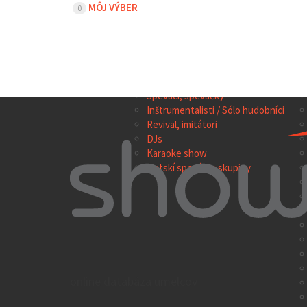
MÔJ VÝBER
0
TOP 100
HUDBA
SH
Hudobné skupiny a súbory
Speváci, speváčky
Inštrumentalisti / Sólo hudobníci
Revival, imitátori
DJs
Karaoke show
Detskí speváci a skupiny
online databáza umelcov