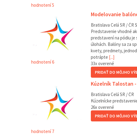
hodnotení 5
Modelovanie balóno
Bratislava
Celá SR / ČR
S
Predstavenie vhodné ako
predstavení na pódiu je 
úlohách. Balóny sa za s
kvety, predmety, jednod
potrápte
[...]
hodnotení 6
33
x overené
PRIDAŤ DO MÔJHO VÝ
Kúzelník Talostan 
Bratislava
Celá SR / ČR
Kúzelnícke predstavenie 
26
x overené
PRIDAŤ DO MÔJHO VÝ
hodnotení 7