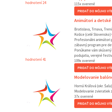
hodnotení 24
115
x overené
PRIDAŤ DO MÔJHO VÝ
Animátori a detské
Bratislava, Trnava, Trenč
Košice (celé Slovensko)
Profesionálni animátori 
zábavný program pre deti
Ponúkame vám skúsený t
podujatia, verejné festi
hodnotení 41
109
x overené
PRIDAŤ DO MÔJHO VÝ
Modelovanie balóno
Horná Kráľová (okr. Šaľa)
Modelovanie zvieratiek z
37
x overené
PRIDAŤ DO MÔJHO VÝ