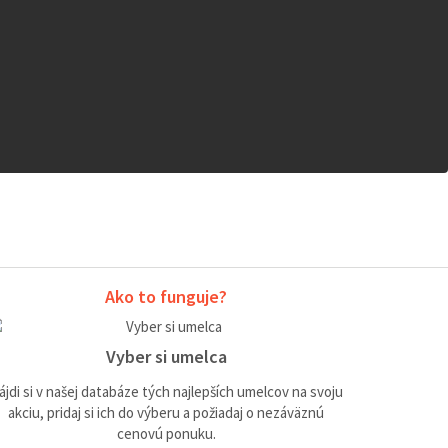
Ako to funguje?
Vyber si umelca
ájdi si v našej databáze tých najlepších umelcov na svoju
akciu, pridaj si ich do výberu a požiadaj o nezáväznú
cenovú ponuku.