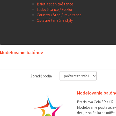
Balet a scénické tance
Ľudové tance / Folklór
Country / Step / Írske tance
Ostatné tanečné štýly
Modelovanie balónov
Zoradiť podľa
Modelovanie balón
Bratislava
Celá SR / ČR
Modelovanie postavičiek 
deti, z balónika sa môže