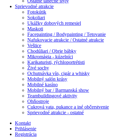
Ostatné tanečné štýly
Sprievodné atrakcie
Fotokútik
Sokoliari
Ukážky dobových remesiel
Maskoti
Facepainting / Bodypainting / Tetovanie
Nafukovacie atrakcie / Ostatné atrakcie
Veštice
Chodúliari / Obrie bábky
Mikromágia - kúzelníci
Karikaturisti, rýchloportrétisti
Živé sochy
Ochutnávka vín, cigár a whisky
Mobilný salón krásy
Mobilné kasíno
Mobilný bar / Barmanská show
Teambuildingové aktivity
Ohňostroje
Cukrová vata, pukance a iné občerstvenie
Sprievodné atrakcie - ostatné
Kontakt
Prihlásenie
Registrácia