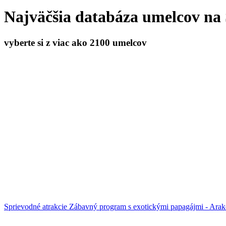
Najväčšia databáza umelcov na
vyberte si z viac ako 2100 umelcov
Sprievodné atrakcie
Zábavný program s exotickými papagájmi - Ara