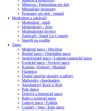
Maskoti a postavičky
Mímovia / Pantomíma pre deti
Mikulášske programy
Programy pre deti - ostatné
Moderátori a zabávači
Moderátori - muži
Moderátorky - ženy
Moderátorské dvojice
Zabávači / Stand Up Comedy
Starejší na svadbu
Tanec
Moderné tance / Hip-Hop
Brušné tance / Orientálne tance
Spoločenské tance / Latinsko-americké tance
Exotické tance / Svetové tance
Kankán / Kabaret / Muzikál
Flamenco
Detské tanečné skupiny a súbory
Mažoretky, cheerleaders
Akrobatický Rock`n`Roll
Pole dance
Dobové a historické tance
Balet a scénické tance
Ľudové tance / Folklór
Country / Step / Írske tance