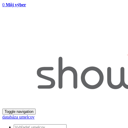
0
Môj výber
Toggle navigation
databáza umelcov