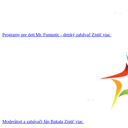
Programy pre deti
Mr. Funtastic - detský zabávač
Zistiť viac
Moderátori a zabávači
Ján Bakala
Zistiť viac