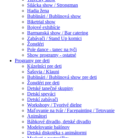
Silácka show / Strongman
Hadia žena
Bublinári / Bublinová show
Biketrial show
Bojové exhibície
Barmanská show / Bar catering
Zabávači / Stand Up komici
Žongléri
Pole dance - tanec na tyči
Show programy - ostatné
Programy pre deti
Kúzelníci pre deti
Šašovia / Klauni
Bublinári / Bublinová show pre deti
Žongléri pre deti
Detské tanečné skupiny
Detskí speváci
Detskí zabávači
Workshopy / Tvorivé dielne
Maľovanie na tvár / Facepainting / Tetovanie
Animátori
Bábkové divadlo, detské divadlo
Modelovanie balónov
Detská diskotéka s animátormi