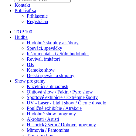
Kontakt
Prihlásiť sa
Prihlásenie
Registrácia
TOP 100
Hudba
Hudobné skupiny a súbory
Speváci, speváčky
Inštrumentalisti / Sólo hudobníci
Revival, imitátori
DJs
Karaoke show
Detskí speváci a skupiny
Show programy
Kúzelníci a iluzionisti
Ohňová show / Fakíri / Pyro show
Športové exhibície / Extrémne športy
UV - Laser - Light show / Čierne divadlo
Pouličné exhibície / Atrakcie
Hudobné show programy
Akrobati / Artisti
Historický šerm / Dobové programy
Mímovia / Pantomíma
Travesty show