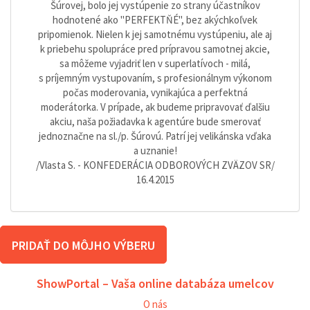
Šúrovej, bolo jej vystúpenie zo strany účastníkov
hodnotené ako "PERFEKTŇÉ", bez akýchkoľvek
pripomienok. Nielen k jej samotnému vystúpeniu, ale aj
k priebehu spolupráce pred prípravou samotnej akcie,
sa môžeme vyjadriť len v superlatívoch - milá,
s príjemným vystupovaním, s profesionálnym výkonom
počas moderovania, vynikajúca a perfektná
moderátorka. V prípade, ak budeme pripravovať ďalšiu
akciu, naša požiadavka k agentúre bude smerovať
jednoznačne na sl./p. Šúrovú. Patrí jej velikánska vďaka
a uznanie!
/Vlasta S. - KONFEDERÁCIA ODBOROVÝCH ZVÄZOV SR/
16.4.2015
PRIDAŤ DO MÔJHO VÝBERU
ShowPortal – Vaša online databáza umelcov
O nás