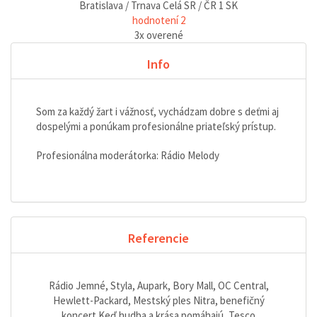
Bratislava / Trnava
Celá SR / ČR
1
SK
hodnotení 2
3
x overené
Info
Som za každý žart i vážnosť, vychádzam dobre s deťmi aj
dospelými a ponúkam profesionálne priateľský prístup.
Profesionálna moderátorka: Rádio Melody
Referencie
Rádio Jemné, Styla, Aupark, Bory Mall, OC Central,
Hewlett-Packard, Mestský ples Nitra, benefičný
koncert Keď hudba a krása pomáhajú, Tesco