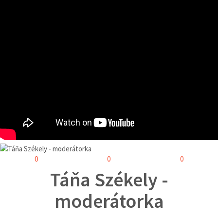
0
0
0
Táňa Székely -
moderátorka