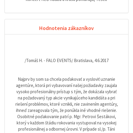
Hodnotenia zákazníkov
/Tomáš H. - FALO EVENTS/ Bratislava, 4.6.2017
Najprv by som sa chcela poďakovať a vysloviť uznanie
agentúre, ktorá pri vybavovaní našej požiadavky zaujala
vysoko profesionálny prístup s tým, že dokázala vybrať
na požadovaný typ akcie vynikajúceho kandidáta a pri
riešení problémov, ktoré vznikli, nie zavinením agentúry,
ihneď zareagovala tým, že ponúkla iné vhodné riešenie.
Osobitné poďakovanie patrí p. Mgr. Petrovi Šestákovi,
ktorý v každom štádiu rokovania vystupoval na vysokej
profesionálnej a odbornej úrovni. V prípade sl./p. Táni