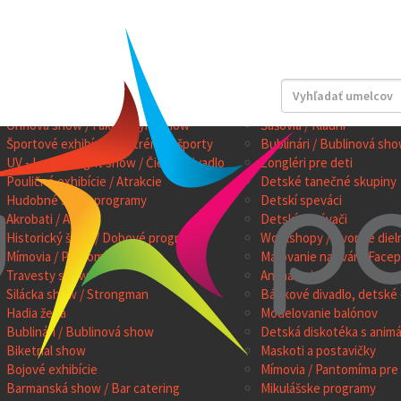
OW PROGRAMY
PROGRAMY PRE DETI
Kúzelníci a iluzionisti
Kúzelníci pre deti
Ohňová show / Fakíri / Pyro show
Šašovia / Klauni
Športové exhibície / Extrémne športy
Bublinári / Bublinová sho
UV - Laser - Light show / Čierne divadlo
Žongléri pre deti
Pouličné exhibície / Atrakcie
Detské tanečné skupiny
Hudobné show programy
Detskí speváci
Akrobati / Artisti
Detskí zabávači
Historický šerm / Dobové programy
Workshopy / Tvorivé diel
Mímovia / Pantomíma
Maľovanie na tvár / Facep
Travesty show
Animátori
Silácka show / Strongman
Bábkové divadlo, detské 
Hadia žena
Modelovanie balónov
Bublinári / Bublinová show
Detská diskotéka s anim
Biketrial show
Maskoti a postavičky
Bojové exhibície
Mímovia / Pantomíma pre 
Barmanská show / Bar catering
Mikulášske programy