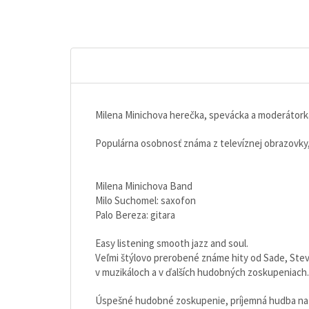
Milena Minichova herečka, spevácka a moderátork
Populárna osobnosť známa z televíznej obrazovky,
Milena Minichova Band
Milo Suchomel: saxofon
Palo Bereza: gitara
Easy listening smooth jazz and soul.
Veľmi štýlovo prerobené známe hity od Sade, Stev
v muzikáloch a v ďalších hudobných zoskupeniach.
Úspešné hudobné zoskupenie, príjemná hudba na po