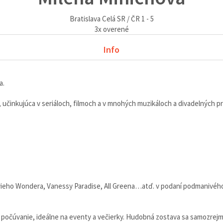
Bratislava
Celá SR / ČR
1 - 5
3
x overené
Info
a.
 učinkujúca v seriáloch, filmoch a v mnohých muzikáloch a divadelných p
ieho Wondera, Vanessy Paradise, All Greena…atď. v podaní podmanivého 
čúvanie, ideálne na eventy a večierky. Hudobná zostava sa samozrejme 