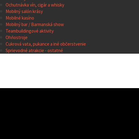
Ochutnávka vín, cigár a whisky
Mobilný salón krásy
Mobilné kasíno
Mobilný bar / Barmanská show
Teambuildingové aktivity
Ohňostroje
Cukrová vata, pukance a iné občerstvenie
Sprievodné atrakcie - ostatné