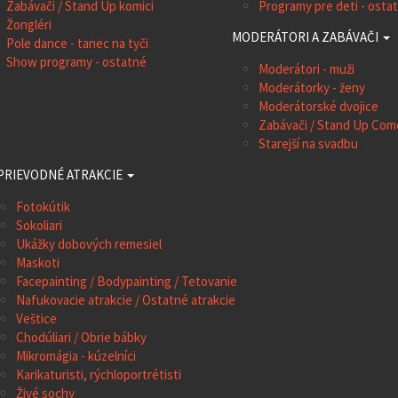
Zabávači / Stand Up komici
Programy pre deti - osta
Žongléri
MODERÁTORI A ZABÁVAČI
Pole dance - tanec na tyči
Show programy - ostatné
Moderátori - muži
Moderátorky - ženy
Moderátorské dvojice
Zabávači / Stand Up Co
Starejší na svadbu
PRIEVODNÉ ATRAKCIE
Fotokútik
Sokoliari
Ukážky dobových remesiel
Maskoti
Facepainting / Bodypainting / Tetovanie
Nafukovacie atrakcie / Ostatné atrakcie
Veštice
Chodúliari / Obrie bábky
Mikromágia - kúzelníci
Karikaturisti, rýchloportrétisti
Živé sochy