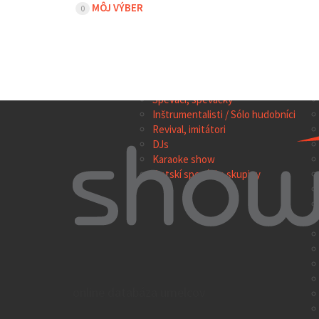
MÔJ VÝBER
0
TOP 100
HUDBA
SH
Hudobné skupiny a súbory
Speváci, speváčky
Inštrumentalisti / Sólo hudobníci
Revival, imitátori
DJs
Karaoke show
Detskí speváci a skupiny
online databáza umelcov