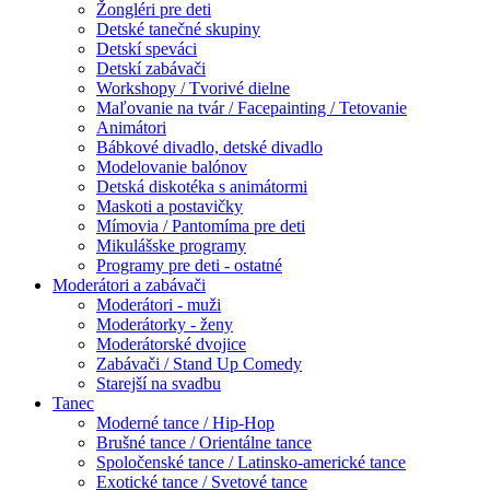
Žongléri pre deti
Detské tanečné skupiny
Detskí speváci
Detskí zabávači
Workshopy / Tvorivé dielne
Maľovanie na tvár / Facepainting / Tetovanie
Animátori
Bábkové divadlo, detské divadlo
Modelovanie balónov
Detská diskotéka s animátormi
Maskoti a postavičky
Mímovia / Pantomíma pre deti
Mikulášske programy
Programy pre deti - ostatné
Moderátori a zabávači
Moderátori - muži
Moderátorky - ženy
Moderátorské dvojice
Zabávači / Stand Up Comedy
Starejší na svadbu
Tanec
Moderné tance / Hip-Hop
Brušné tance / Orientálne tance
Spoločenské tance / Latinsko-americké tance
Exotické tance / Svetové tance