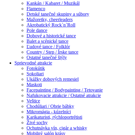
Kankán / Kabaret / Muzikál
Flamenco
Detské tanečné skupiny a súbory
Mažoretky, cheerleaders
Akrobatický Rock`n`Roll
Pole dance
Dobové a historické tance
Balet a scénické tance
Ľudové tance / Folklór
Country / Step / Írske tance
Ostatné tanečné štýly
Sprievodné atrakcie
Fotokútik
Sokoliari
Ukážky dobových remesiel
Maskoti
Facepainting / Bodypainting / Tetovanie
Nafukovacie atrakcie / Ostatné atrakcie
Veštice
Chodúliari / Obrie bábky
Mikromágia - kúzelníci
Karikaturisti, rýchloportrétisti
Živé sochy
Ochutnávka vín, cigár a whisky
Mobilný salón krásy