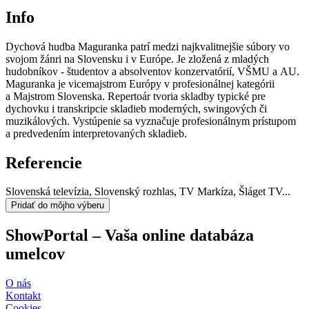
Info
Dychová hudba Maguranka patrí medzi najkvalitnejšie súbory vo
svojom žánri na Slovensku i v Európe. Je zložená z mladých
hudobníkov - študentov a absolventov konzervatórií, VŠMU a AU.
Maguranka je vicemajstrom Európy v profesionálnej kategórii
a Majstrom Slovenska. Repertoár tvoria skladby typické pre
dychovku i transkripcie skladieb moderných, swingových či
muzikálových. Vystúpenie sa vyznačuje profesionálnym prístupom
a predvedením interpretovaných skladieb.
Referencie
Slovenská televízia, Slovenský rozhlas, TV Markíza, Šláget TV...
Pridať do môjho výberu
ShowPortal – Vaša online databáza
umelcov
O nás
Kontakt
Cookies