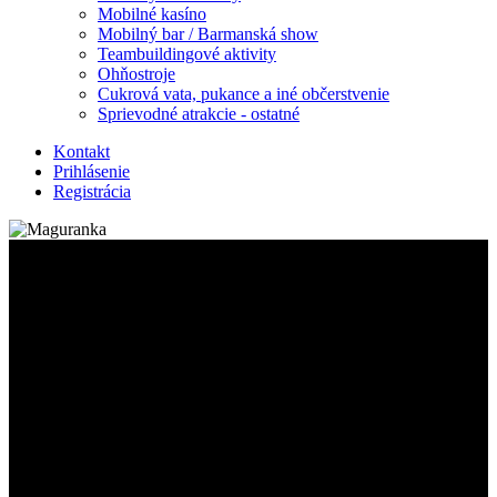
Mobilné kasíno
Mobilný bar / Barmanská show
Teambuildingové aktivity
Ohňostroje
Cukrová vata, pukance a iné občerstvenie
Sprievodné atrakcie - ostatné
Kontakt
Prihlásenie
Registrácia