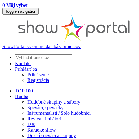
0
Môj výber
Toggle navigation
ShowPortal.sk
online databáza umelcov
Kontakt
Prihlásiť sa
Prihlásenie
Registrácia
TOP 100
Hudba
Hudobné skupiny a súbory
Speváci, speváčky
Inštrumentalisti / Sólo hudobníci
Revival, imitátori
DJs
Karaoke show
Detskí speváci a skupiny