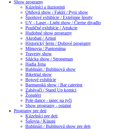
Show programy
Kúzelníci a iluzionisti
Ohňová show / Fakíri / Pyro show
Športové exhibície / Extrémne športy
UV - Laser - Light show / Čierne divadlo
Pouličné exhibície / Atrakcie
Hudobné show programy
Akrobati / Artisti
Historický šerm / Dobové programy
Mímovia / Pantomíma
Travesty show
Silácka show / Strongman
Hadia žena
Bublinári / Bublinová show
Biketrial show
Bojové exhibície
Barmanská show / Bar catering
Zabávači / Stand Up komici
Žongléri
Pole dance - tanec na tyči
Show programy - ostatné
Programy pre deti
Kúzelníci pre deti
Šašovia / Klauni
Bublinári / Bublinová show pre deti