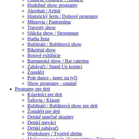
Hudobné show programy
Akrobati / Artisti
Historický šerm / Dobové programy
Mímovia / Pantomíma
Travesty show
Silácka show / Strongman
Hadia žena
Bublinári / Bublinová show
Biketrial show
Bojové exhibície
Barmanská show / Bar catering
Zabávači / Stand Up komici
Žongléri
Pole dance - tanec na tyči
Show programy - ostatné
Programy pre deti
Kúzelníci pre deti
Šašovia / Klauni
Bublinári / Bublinová show pre deti
Žongléri pre deti
Detské tanečné skupiny
Detskí speváci
Detskí zabávači
Workshopy / Tvorivé dielne