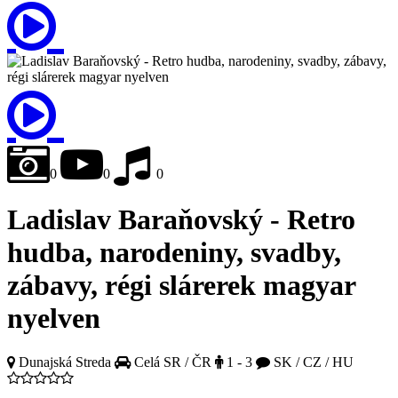
0
0
0
Ladislav Baraňovský - Retro
hudba, narodeniny, svadby,
zábavy, régi slárerek magyar
nyelven
Dunajská Streda
Celá SR / ČR
1 - 3
SK / CZ / HU