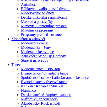
Maľovanie na tvár / Facepainting / Tetovanie
Animátori
Bábkové divadlo, detské divadlo
Modelovanie balónov
Detská diskotéka s animátormi
Maskoti a postavičky
Mímovia / Pantomíma pre deti
Mikulášske programy
Programy pre deti - ostatné
Moderátori a zabávači
Moderátori - muži
Moderátorky - ženy
Moderátorské dvojice
Zabávači / Stand Up Comedy
Starejší na svadbu
Tanec
Moderné tance / Hip-Hop
Brušné tance / Orientálne tance
Spoločenské tance / Latinsko-americké tance
Exotické tance / Svetové tance
Kankán / Kabaret / Muzikál
Flamenco
Detské tanečné skupiny a súbory
Mažoretky, cheerleaders
Akrobatický Rock`n`Roll