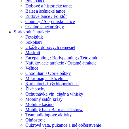
Pole dance
Dobové a historické tance
Balet a scénické tance
Ľudové tance / Folklór
Country / Step / Írske tance
Ostatné tanečné štýly
Sprievodné atrakcie
Fotokútik
Sokoliari
Ukážky dobových remesiel
Maskoti
Facepainting / Bodypainting / Tetovanie
Nafukovacie atrakcie / Ostatné atrakcie
Veštice
Chodúliari / Obrie bábky
Mikromágia - kúzelníci
Karikaturisti, rýchloportrétisti
Živé sochy
Ochutnávka vín, cigár a whisky
Mobilný salón krásy
Mobilné kasíno
Mobilný bar / Barmanská show
Teambuildingové aktivity
Ohňostroje
Cukrová vata, pukance a iné občerstvenie