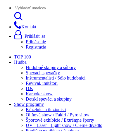
Kontakt
Prihlásiť sa
Prihlásenie
Registrácia
TOP 100
Hudba
Hudobné skupiny a súbory
Speváci, speváčky
Inštrumentalisti / Sólo hudobníci
Revival, imitátori
DJs
Karaoke show
Detskí speváci a skupiny
Show programy
Kúzelníci a iluzionisti
Ohňová show / Fakíri / Pyro show
Športové exhibície / Extrémne športy
UV - Laser - Light show / Čierne divadlo
Pouličné exhibície / Atrakcie