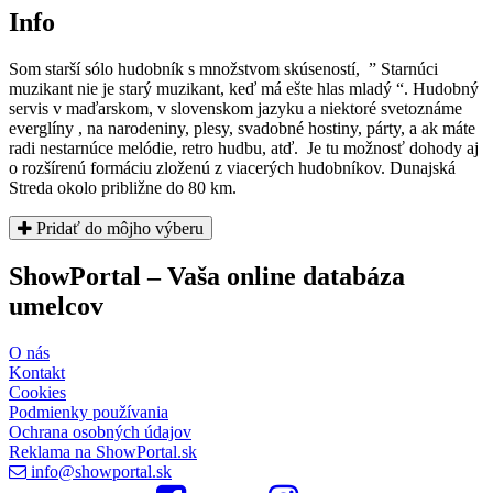
Info
Som starší sólo hudobník s množstvom skúseností, ” Starnúci
muzikant nie je starý muzikant, keď má ešte hlas mladý “. Hudobný
servis v maďarskom, v slovenskom jazyku a niektoré svetoznáme
everglíny , na narodeniny, plesy, svadobné hostiny, párty, a ak máte
radi nestarnúce melódie, retro hudbu, atď. Je tu možnosť dohody aj
o rozšírenú formáciu zloženú z viacerých hudobníkov. Dunajská
Streda okolo približne do 80 km.
Pridať do môjho výberu
ShowPortal – Vaša online databáza
umelcov
O nás
Kontakt
Cookies
Podmienky používania
Ochrana osobných údajov
Reklama na ShowPortal.sk
info@showportal.sk