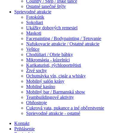
Country / Step / Írske tance
Ostatné tanečné štýly
Sprievodné atrakcie
Fotokútik
Sokoliari
Ukážky dobových remesiel
Maskoti
Facepainting / Bodypainting / Tetovanie
Nafukovacie atrakcie / Ostatné atrakcie
Veštice
Chodúliari / Obrie bábky
Mikromágia - kúzelníci
Karikaturisti, rýchloportrétisti
Živé sochy
Ochutnávka vín, cigár a whisky
Mobilný salón krásy
Mobilné kasíno
Mobilný bar / Barmanská show
Teambuildingové aktivity
Ohňostroje
Cukrová vata, pukance a iné občerstvenie
Sprievodné atrakcie - ostatné
Kontakt
Prihlásenie