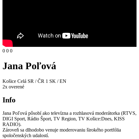
0
0
0
Jana Poľová
Košice
Celá SR / ČR
1
SK / EN
2
x overené
Info
Jana Poľová pôsobí ako televízna a rozhlasová moderátorka (RTVS,
DIGI Sport, Rádio Šport, TV Region, TV Košice:Dnes, KISS
RADIO).
Zároveň sa dlhodobo venuje moderovaniu širokého portfólia
spoločenských udalostí.