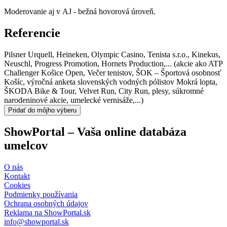
Moderovanie aj v AJ - bežná hovorová úroveň.
Referencie
Pilsner Urquell, Heineken, Olympic Casino, Tenista s.r.o., Kinekus,
Neuschl, Progress Promotion, Hornets Production,... (akcie ako ATP
Challenger Košice Open, Večer tenistov, ŠOK – Športová osobnosť
Košíc, výročná anketa slovenských vodných pólistov Mokrá lopta,
ŠKODA Bike & Tour, Velvet Run, City Run, plesy, súkromné
narodeninové akcie, umelecké vernisáže,...)
Pridať do môjho výberu
ShowPortal – Vaša online databáza
umelcov
O nás
Kontakt
Cookies
Podmienky používania
Ochrana osobných údajov
Reklama na ShowPortal.sk
info@showportal.sk