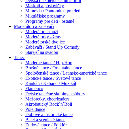
Detská diskotéka s animátormi
Maskoti a postavičky
Mímovia / Pantomíma pre deti
Mikulášske programy
Programy pre deti - ostatné
Moderátori a zabávači
Moderátori - muži
Moderátorky - ženy
Moderátorské dvojice
Zabávači / Stand Up Comedy
Starejší na svadbu
Tanec
Moderné tance / Hip-Hop
Brušné tance / Orientálne tance
Spoločenské tance / Latinsko-americké tance
Exotické tance / Svetové tance
Kankán / Kabaret / Muzikál
Flamenco
Detské tanečné skupiny a súbory
Mažoretky, cheerleaders
Akrobatický Rock`n`Roll
Pole dance
Dobové a historické tance
Balet a scénické tance
Ľudové tance / Folklór