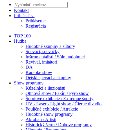
Kontakt
Prihlásiť sa
Prihlásenie
Registrácia
TOP 100
Hudba
Hudobné skupiny a súbory
Speváci, speváčky
Inštrumentalisti / Sólo hudobníci
Revival, imitátori
DJs
Karaoke show
Detskí speváci a skupiny
Show programy
Kúzelníci a iluzionisti
Ohňová show / Fakíri / Pyro show
Športové exhibície / Extrémne športy
UV - Laser - Light show / Čierne divadlo
Pouličné exhibície / Atrakcie
Hudobné show programy
Akrobati / Artisti
Historický šerm / Dobové programy
Mímovia / Pantomíma