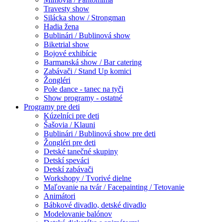
Travesty show
Silácka show / Strongman
Hadia žena
Bublinári / Bublinová show
Biketrial show
Bojové exhibície
Barmanská show / Bar catering
Zabávači / Stand Up komici
Žongléri
Pole dance - tanec na tyči
Show programy - ostatné
Programy pre deti
Kúzelníci pre deti
Šašovia / Klauni
Bublinári / Bublinová show pre deti
Žongléri pre deti
Detské tanečné skupiny
Detskí speváci
Detskí zabávači
Workshopy / Tvorivé dielne
Maľovanie na tvár / Facepainting / Tetovanie
Animátori
Bábkové divadlo, detské divadlo
Modelovanie balónov