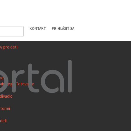
KONTAKT
PRIHLÁSIŤ SA
w pre deti
ne
ainting / Tetovanie
divadlo
átormi
deti