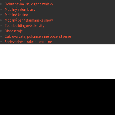
Ochutnávka vín, cigár a whisky
Mobilný salón krásy
Mobilné kasíno
Mobilný bar / Barmanská show
Teambuildingové aktivity
Ohňostroje
Cukrová vata, pukance a iné občerstvenie
Sprievodné atrakcie - ostatné