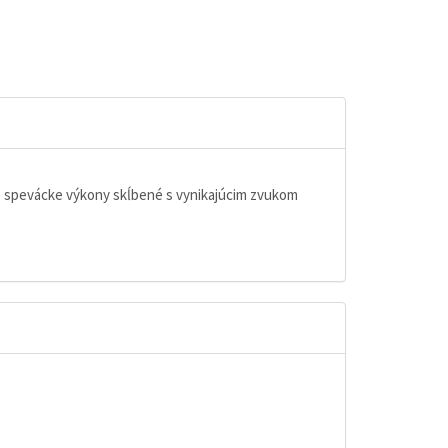
zne spevácke výkony skĺbené s vynikajúcim zvukom