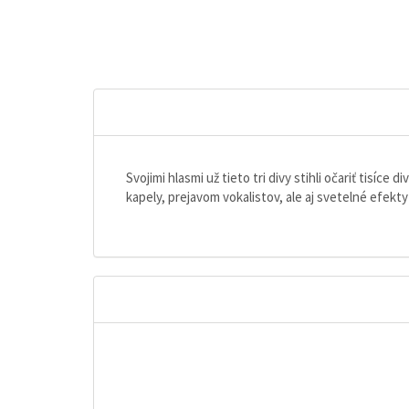
Svojimi hlasmi už tieto tri divy stihli očariť ti
kapely, prejavom vokalistov, ale aj svetelné efekt