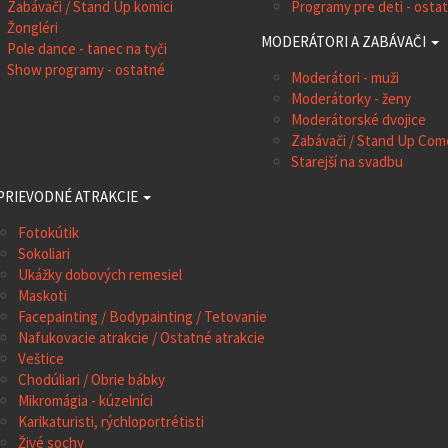
Zabávači / Stand Up komici
Programy pre deti - osta
Žongléri
MODERÁTORI A ZABÁVAČI
Pole dance - tanec na tyči
Show programy - ostatné
Moderátori - muži
Moderátorky - ženy
Moderátorské dvojice
Zabávači / Stand Up Co
Starejší na svadbu
PRIEVODNÉ ATRAKCIE
Fotokútik
Sokoliari
Ukážky dobových remesiel
Maskoti
Facepainting / Bodypainting / Tetovanie
Nafukovacie atrakcie / Ostatné atrakcie
Veštice
Chodúliari / Obrie bábky
Mikromágia - kúzelníci
Karikaturisti, rýchloportrétisti
Živé sochy