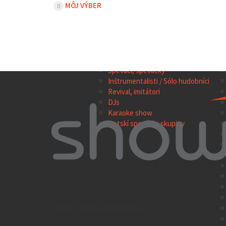
MÔJ VÝBER
0
TOP 100
HUDBA
SH
Hudobné skupiny a súbory
Speváci, speváčky
Inštrumentalisti / Sólo hudobníci
Revival, imitátori
DJs
Karaoke show
Detskí speváci a skupiny
online databáza umelcov