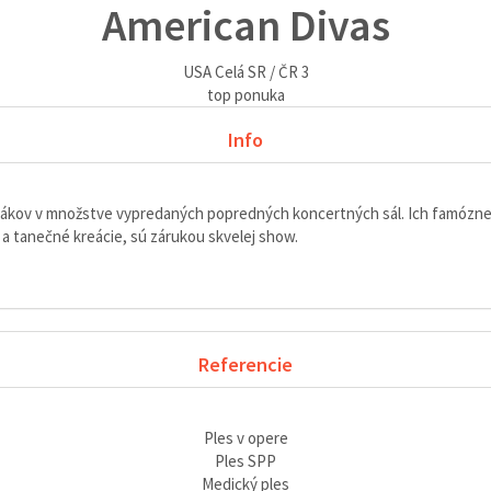
American Divas
USA
Celá SR / ČR
3
top ponuka
Info
síce divákov v množstve vypredaných popredných koncertných sál. Ich famó
y a tanečné kreácie, sú zárukou skvelej show.
Referencie
Ples v opere
Ples SPP
Medický ples