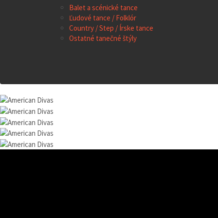
Balet a scénické tance
Ľudové tance / Folklór
Country / Step / Írske tance
Ostatné tanečné štýly