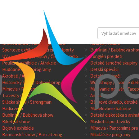
OW PROGRAMY
PROGRAMY PRE DETI
Kúzelníci a iluzionisti
Kúzelníci pre deti
Ohňová show / Fakíri / Pyro show
Šašovia / Klauni
Športové exhibície / Extrémne športy
Bublinári / Bublinová sho
UV - Laser - Light show / Čierne divadlo
Žongléri pre deti
Pouličné exhibície / Atrakcie
Detské tanečné skupiny
Hudobné show programy
Detskí speváci
Akrobati / Artisti
Detskí zabávači
Historický šerm / Dobové programy
Workshopy / Tvorivé diel
Mímovia / Pantomíma
Maľovanie na tvár / Facep
Travesty show
Animátori
Silácka show / Strongman
Bábkové divadlo, detské 
Hadia žena
Modelovanie balónov
Bublinári / Bublinová show
Detská diskotéka s anim
Biketrial show
Maskoti a postavičky
Bojové exhibície
Mímovia / Pantomíma pre 
Barmanská show / Bar catering
Mikulášske programy